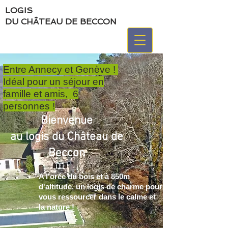
LOGIS
DU CHÂTEAU DE BECCON
Entre Annecy et Genève !
Idéal pour un séjour en
famille et amis, 6
personnes !
Bienvenue
au logis du Château de
Beccon
A l'orée du bois et à 850m
d'altitude, un logis de charme pour
vous ressourcer dans le calme et
la nature !