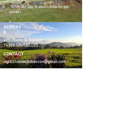
N'hésitez pas à nous contacter par
email !
ADRESS
E
499, Route de Beccon
74350 CRUSEILLES
CONTACT
logis.chateaudebeccon@gmail.com